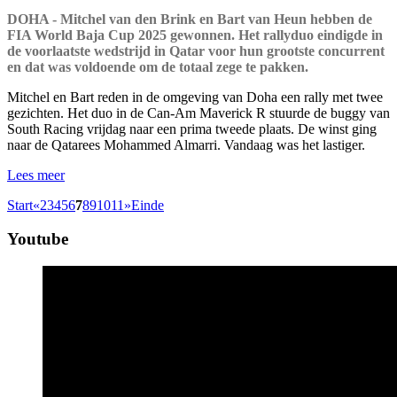
DOHA - Mitchel van den Brink en Bart van Heun hebben de
FIA World Baja Cup 2025 gewonnen. Het rallyduo eindigde in
de voorlaatste wedstrijd in Qatar voor hun grootste concurrent
en dat was voldoende om de totaal zege te pakken.
Mitchel en Bart reden in de omgeving van Doha een rally met twee
gezichten. Het duo in de Can-Am Maverick R stuurde de buggy van
South Racing vrijdag naar een prima tweede plaats. De winst ging
naar de Qatarees Mohammed Almarri. Vandaag was het lastiger.
Lees meer
Start
«
2
3
4
5
6
7
8
9
10
11
»
Einde
Youtube