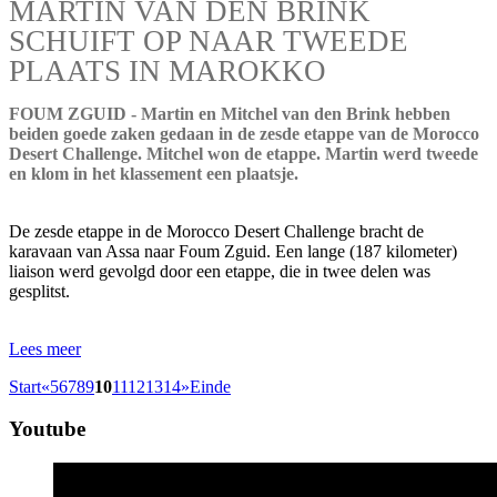
MARTIN VAN DEN BRINK
SCHUIFT OP NAAR TWEEDE
PLAATS IN MAROKKO
FOUM ZGUID - Martin en Mitchel van den Brink hebben
beiden goede zaken gedaan in de zesde etappe van de Morocco
Desert Challenge. Mitchel won de etappe. Martin werd tweede
en klom in het klassement een plaatsje.
De zesde etappe in de Morocco Desert Challenge bracht de
karavaan van Assa naar Foum Zguid. Een lange (187 kilometer)
liaison werd gevolgd door een etappe, die in twee delen was
gesplitst.
Lees meer
Start
«
5
6
7
8
9
10
11
12
13
14
»
Einde
Youtube