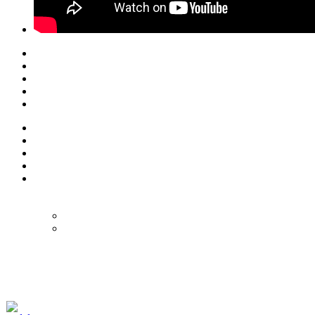
© Eurol Rallysport
Alle rechten
voorbehouden