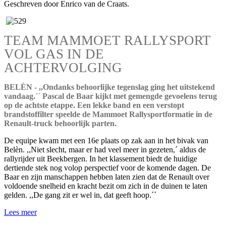
Geschreven door Enrico van de Craats.
TEAM MAMMOET RALLYSPORT
VOL GAS IN DE
ACHTERVOLGING
BELÈN - ,,Ondanks behoorlijke tegenslag ging het uitstekend
vandaag.´´ Pascal de Baar kijkt met gemengde gevoelens terug
op de achtste etappe. Een lekke band en een verstopt
brandstoffilter speelde de Mammoet Rallysportformatie in de
Renault-truck behoorlijk parten.
De equipe kwam met een 16e plaats op zak aan in het bivak van
Belèn. ,,Niet slecht, maar er had veel meer in gezeten,´ aldus de
rallyrijder uit Beekbergen. In het klassement biedt de huidige
dertiende stek nog volop perspectief voor de komende dagen. De
Baar en zijn manschappen hebben laten zien dat de Renault over
voldoende snelheid en kracht bezit om zich in de duinen te laten
gelden. ,,De gang zit er wel in, dat geeft hoop.´´
Lees meer