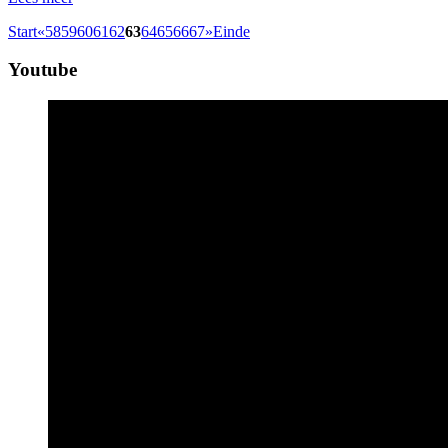
Start
«
58
59
60
61
62
63
64
65
66
67
»
Einde
Youtube