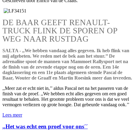
Geschreven door Enrico van de Craats.
DE BAAR GEEFT RENAULT-
TRUCK FLINK DE SPOREN OP
WEG NAAR RUSTDAG
SALTA - ,,We hebben vandaag alles gegeven. Ik heb flink van
mij afgebeten. We reden met de bek aan het stuur.’’ De
adrenaline spoot de mannen van Mammoet Rallysport net na
de finish van de zevende etappe nog om de oren. Een 14e
dagklassering en een 11e plaats algemeen stemde Pascal de
Baar, Wouter de Graaff en Martin Roesink meer dan tevreden.
,,Meer zat er echt niet in,’’ aldus Pascal net na het passeren van de
finish van de proef. ,,We hebben echt alles gegeven om een goed
resultaat te behalen. Het grootste probleem voor ons is dat we veel
vermogen verliezen op grote hoogte. Dat gebeurde vandaag ook.’’
Lees meer
,,Het was echt een proef voor ons´´