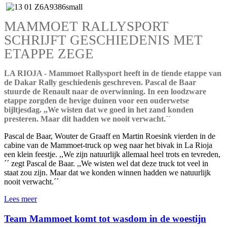
MAMMOET RALLYSPORT
SCHRIJFT GESCHIEDENIS MET
ETAPPE ZEGE
LA RIOJA - Mammoet Rallysport heeft in de tiende etappe van
de Dakar Rally geschiedenis geschreven. Pascal de Baar
stuurde de Renault naar de overwinning. In een loodzware
etappe zorgden de hevige duinen voor een ouderwetse
bijltjesdag. ,,We wisten dat we goed in het zand konden
presteren. Maar dit hadden we nooit verwacht.´´
Pascal de Baar, Wouter de Graaff en Martin Roesink vierden in de
cabine van de Mammoet-truck op weg naar het bivak in La Rioja
een klein feestje. ,,We zijn natuurlijk allemaal heel trots en tevreden,
´´ zegt Pascal de Baar. ,,We wisten wel dat deze truck tot veel in
staat zou zijn. Maar dat we konden winnen hadden we natuurlijk
nooit verwacht.´´
Lees meer
Team Mammoet komt tot wasdom in de woestijn