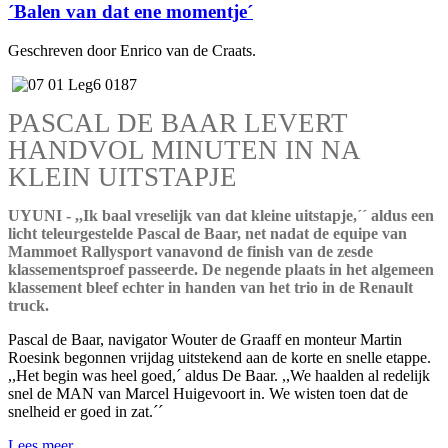
´Balen van dat ene momentje´
Geschreven door Enrico van de Craats.
PASCAL DE BAAR LEVERT
HANDVOL MINUTEN IN NA
KLEIN UITSTAPJE
UYUNI - ,,Ik baal vreselijk van dat kleine uitstapje,´´ aldus een
licht teleurgestelde Pascal de Baar, net nadat de equipe van
Mammoet Rallysport vanavond de finish van de zesde
klassementsproef passeerde. De negende plaats in het algemeen
klassement bleef echter in handen van het trio in de Renault
truck.
Pascal de Baar, navigator Wouter de Graaff en monteur Martin
Roesink begonnen vrijdag uitstekend aan de korte en snelle etappe.
,,Het begin was heel goed,´ aldus De Baar. ,,We haalden al redelijk
snel de MAN van Marcel Huigevoort in. We wisten toen dat de
snelheid er goed in zat.´´
Lees meer