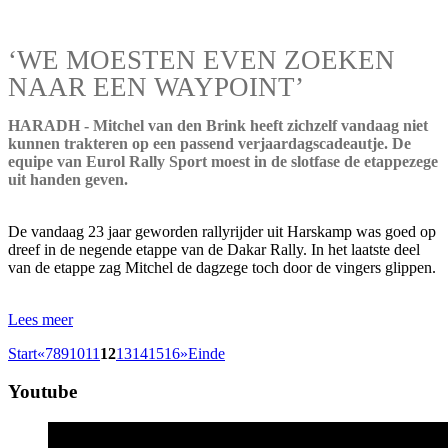
‘WE MOESTEN EVEN ZOEKEN
NAAR EEN WAYPOINT’
HARADH - Mitchel van den Brink heeft zichzelf vandaag niet
kunnen trakteren op een passend verjaardagscadeautje. De
equipe van Eurol Rally Sport moest in de slotfase de etappezege
uit handen geven.
De vandaag 23 jaar geworden rallyrijder uit Harskamp was goed op
dreef in de negende etappe van de Dakar Rally. In het laatste deel
van de etappe zag Mitchel de dagzege toch door de vingers glippen.
Lees meer
Start
«
7
8
9
10
11
12
13
14
15
16
»
Einde
Youtube