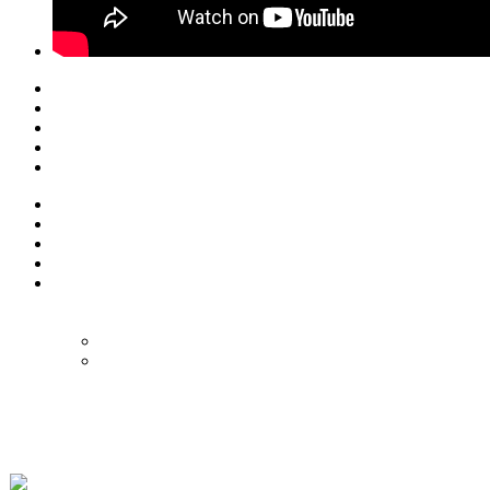
© Eurol Rallysport
Alle rechten
voorbehouden