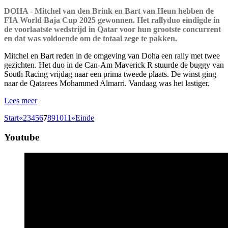
DOHA - Mitchel van den Brink en Bart van Heun hebben de
FIA World Baja Cup 2025 gewonnen. Het rallyduo eindigde in
de voorlaatste wedstrijd in Qatar voor hun grootste concurrent
en dat was voldoende om de totaal zege te pakken.
Mitchel en Bart reden in de omgeving van Doha een rally met twee
gezichten. Het duo in de Can-Am Maverick R stuurde de buggy van
South Racing vrijdag naar een prima tweede plaats. De winst ging
naar de Qatarees Mohammed Almarri. Vandaag was het lastiger.
Lees meer
Start
«
2
3
4
5
6
7
8
9
10
11
»
Einde
Youtube