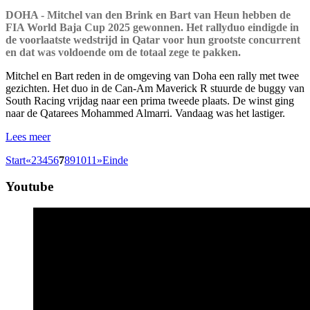
DOHA - Mitchel van den Brink en Bart van Heun hebben de
FIA World Baja Cup 2025 gewonnen. Het rallyduo eindigde in
de voorlaatste wedstrijd in Qatar voor hun grootste concurrent
en dat was voldoende om de totaal zege te pakken.
Mitchel en Bart reden in de omgeving van Doha een rally met twee
gezichten. Het duo in de Can-Am Maverick R stuurde de buggy van
South Racing vrijdag naar een prima tweede plaats. De winst ging
naar de Qatarees Mohammed Almarri. Vandaag was het lastiger.
Lees meer
Start
«
2
3
4
5
6
7
8
9
10
11
»
Einde
Youtube