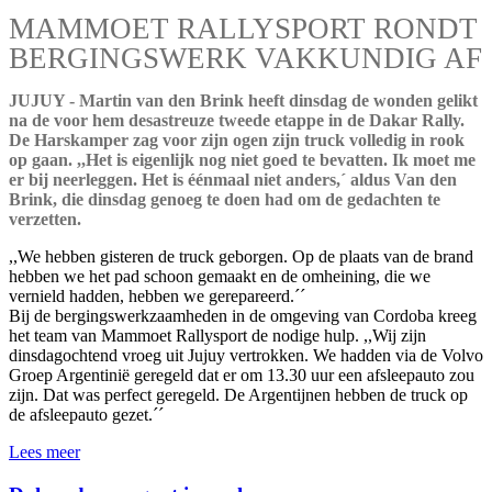
MAMMOET RALLYSPORT RONDT
BERGINGSWERK VAKKUNDIG AF
JUJUY - Martin van den Brink heeft dinsdag de wonden gelikt
na de voor hem desastreuze tweede etappe in de Dakar Rally.
De Harskamper zag voor zijn ogen zijn truck volledig in rook
op gaan. ,,Het is eigenlijk nog niet goed te bevatten. Ik moet me
er bij neerleggen. Het is éénmaal niet anders,´ aldus Van den
Brink, die dinsdag genoeg te doen had om de gedachten te
verzetten.
,,We hebben gisteren de truck geborgen. Op de plaats van de brand
hebben we het pad schoon gemaakt en de omheining, die we
vernield hadden, hebben we gerepareerd.´´
Bij de bergingswerkzaamheden in de omgeving van Cordoba kreeg
het team van Mammoet Rallysport de nodige hulp. ,,Wij zijn
dinsdagochtend vroeg uit Jujuy vertrokken. We hadden via de Volvo
Groep Argentinië geregeld dat er om 13.30 uur een afsleepauto zou
zijn. Dat was perfect geregeld. De Argentijnen hebben de truck op
de afsleepauto gezet.´´
Lees meer