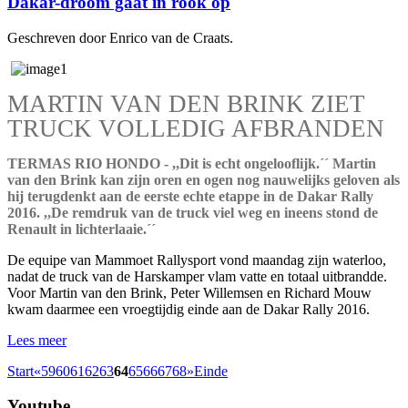
Dakar-droom gaat in rook op
Geschreven door Enrico van de Craats.
MARTIN VAN DEN BRINK ZIET
TRUCK VOLLEDIG AFBRANDEN
TERMAS RIO HONDO - ,,Dit is echt ongelooflijk.´´ Martin
van den Brink kan zijn oren en ogen nog nauwelijks geloven als
hij terugdenkt aan de eerste echte etappe in de Dakar Rally
2016. ,,De remdruk van de truck viel weg en ineens stond de
Renault in lichterlaaie.´´
De equipe van Mammoet Rallysport vond maandag zijn waterloo,
nadat de truck van de Harskamper vlam vatte en totaal uitbrandde.
Voor Martin van den Brink, Peter Willemsen en Richard Mouw
kwam daarmee een vroegtijdig einde aan de Dakar Rally 2016.
Lees meer
Start
«
59
60
61
62
63
64
65
66
67
68
»
Einde
Youtube