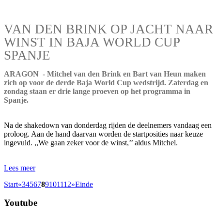
VAN DEN BRINK OP JACHT NAAR
WINST IN BAJA WORLD CUP
SPANJE
ARAGON - Mitchel van den Brink en Bart van Heun maken
zich op voor de derde Baja World Cup wedstrijd. Zaterdag en
zondag staan er drie lange proeven op het programma in
Spanje.
Na de shakedown van donderdag rijden de deelnemers vandaag een
proloog. Aan de hand daarvan worden de startposities naar keuze
ingevuld. ,,We gaan zeker voor de winst,’’ aldus Mitchel.
Lees meer
Start
«
3
4
5
6
7
8
9
10
11
12
»
Einde
Youtube