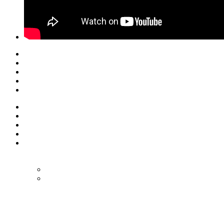
© Eurol Rallysport
Alle rechten
voorbehouden