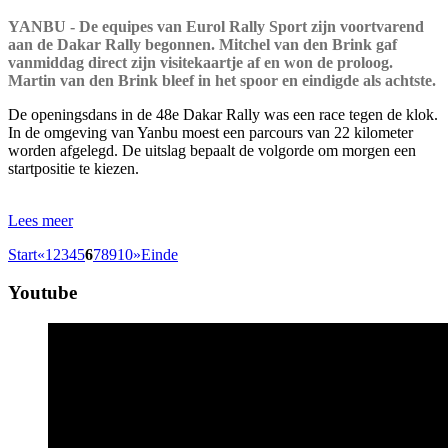
YANBU - De equipes van Eurol Rally Sport zijn voortvarend
aan de Dakar Rally begonnen. Mitchel van den Brink gaf
vanmiddag direct zijn visitekaartje af en won de proloog.
Martin van den Brink bleef in het spoor en eindigde als achtste.
De openingsdans in de 48e Dakar Rally was een race tegen de klok.
In de omgeving van Yanbu moest een parcours van 22 kilometer
worden afgelegd. De uitslag bepaalt de volgorde om morgen een
startpositie te kiezen.
Lees meer
Start
«
1
2
3
4
5
6
7
8
9
10
»
Einde
Youtube