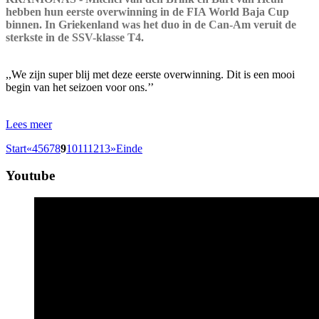
hebben hun eerste overwinning in de FIA World Baja Cup
binnen. In Griekenland was het duo in de Can-Am veruit de
sterkste in de SSV-klasse T4.
,,We zijn super blij met deze eerste overwinning. Dit is een mooi
begin van het seizoen voor ons.’’
Lees meer
Start
«
4
5
6
7
8
9
10
11
12
13
»
Einde
Youtube