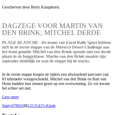
Geschreven door Berry Kamphorst.
DAGZEGE VOOR MARTIN VAN
DEN BRINK; MITCHEL DERDE
PLAGE BLANCHE - De teams van Eurol Rally Sport hebben
zich in de eerste etappe van de Morocco Desert Challenge aan
het front gemeld. Mitchel van den Brink opende met een derde
plaats in de buggyklasse. Martin van den Brink maakte zijn
aspiraties duidelijk en won de etappe bij de trucks.
In de eerste etappe kregen de rijders een afwisselend parcours van
83 kilometer voorgeschoteld. Mitchel van den Brink en Bart van
Heun hadden hun zinnen gezet op een overwinning. Zo ver kwam
het echter net niet.
Lees meer
Start
«
6
7
8
9
10
11
12
13
14
15
»
Einde