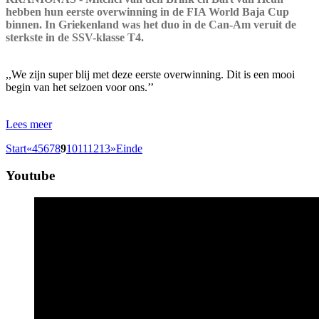
hebben hun eerste overwinning in de FIA World Baja Cup
binnen. In Griekenland was het duo in de Can-Am veruit de
sterkste in de SSV-klasse T4.
,,We zijn super blij met deze eerste overwinning. Dit is een mooi
begin van het seizoen voor ons.’’
Lees meer
Start
«
4
5
6
7
8
9
10
11
12
13
»
Einde
Youtube