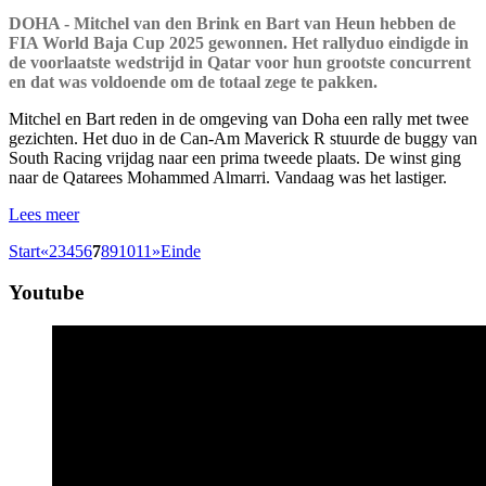
DOHA - Mitchel van den Brink en Bart van Heun hebben de
FIA World Baja Cup 2025 gewonnen. Het rallyduo eindigde in
de voorlaatste wedstrijd in Qatar voor hun grootste concurrent
en dat was voldoende om de totaal zege te pakken.
Mitchel en Bart reden in de omgeving van Doha een rally met twee
gezichten. Het duo in de Can-Am Maverick R stuurde de buggy van
South Racing vrijdag naar een prima tweede plaats. De winst ging
naar de Qatarees Mohammed Almarri. Vandaag was het lastiger.
Lees meer
Start
«
2
3
4
5
6
7
8
9
10
11
»
Einde
Youtube