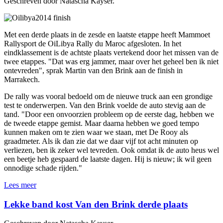
Geschreven door Natascha Kayser.
Met een derde plaats in de zesde en laatste etappe heeft Mammoet
Rallysport de OiLibya Rally du Maroc afgesloten. In het
eindklassement is de achtste plaats vertekend door het missen van de
twee etappes. "Dat was erg jammer, maar over het geheel ben ik niet
ontevreden", sprak Martin van den Brink aan de finish in
Marrakech.
De rally was vooral bedoeld om de nieuwe truck aan een grondige
test te onderwerpen. Van den Brink voelde de auto stevig aan de
tand. "Door een onvoorzien probleem op de eerste dag, hebben we
de tweede etappe gemist. Maar daarna hebben we goed tempo
kunnen maken om te zien waar we staan, met De Rooy als
graadmeter. Als ik dan zie dat we daar vijf tot acht minuten op
verliezen, ben ik zeker wel tevreden. Ook omdat ik de auto heus wel
een beetje heb gespaard de laatste dagen. Hij is nieuw; ik wil geen
onnodige schade rijden."
Lees meer
Lekke band kost Van den Brink derde plaats