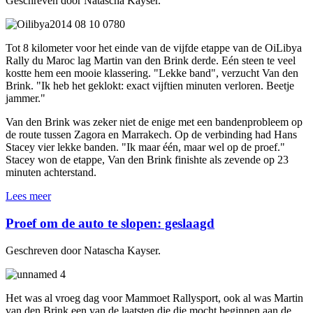
Geschreven door Natascha Kayser.
Tot 8 kilometer voor het einde van de vijfde etappe van de OiLibya
Rally du Maroc lag Martin van den Brink derde. Eén steen te veel
kostte hem een mooie klassering. "Lekke band", verzucht Van den
Brink. "Ik heb het geklokt: exact vijftien minuten verloren. Beetje
jammer."
Van den Brink was zeker niet de enige met een bandenprobleem op
de route tussen Zagora en Marrakech. Op de verbinding had Hans
Stacey vier lekke banden. "Ik maar één, maar wel op de proef."
Stacey won de etappe, Van den Brink finishte als zevende op 23
minuten achterstand.
Lees meer
Proef om de auto te slopen: geslaagd
Geschreven door Natascha Kayser.
Het was al vroeg dag voor Mammoet Rallysport, ook al was Martin
van den Brink een van de laatsten die die mocht beginnen aan de