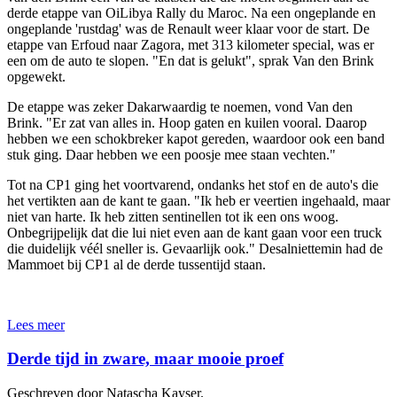
derde etappe van OiLibya Rally du Maroc. Na een ongeplande en
ongeplande 'rustdag' was de Renault weer klaar voor de start. De
etappe van Erfoud naar Zagora, met 313 kilometer special, was er
een om de auto te slopen. "En dat is gelukt", sprak Van den Brink
opgewekt.
De etappe was zeker Dakarwaardig te noemen, vond Van den
Brink. "Er zat van alles in. Hoop gaten en kuilen vooral. Daarop
hebben we een schokbreker kapot gereden, waardoor ook een band
stuk ging. Daar hebben we een poosje mee staan vechten."
Tot na CP1 ging het voortvarend, ondanks het stof en de auto's die
het vertikten aan de kant te gaan. "Ik heb er veertien ingehaald, maar
niet van harte. Ik heb zitten sentinellen tot ik een ons woog.
Onbegrijpelijk dat die lui niet even aan de kant gaan voor een truck
die duidelijk véél sneller is. Gevaarlijk ook." Desalniettemin had de
Mammoet bij CP1 al de derde tussentijd staan.
Lees meer
Derde tijd in zware, maar mooie proef
Geschreven door Natascha Kayser.