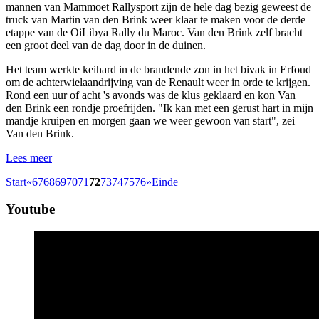
mannen van Mammoet Rallysport zijn de hele dag bezig geweest de
truck van Martin van den Brink weer klaar te maken voor de derde
etappe van de OiLibya Rally du Maroc. Van den Brink zelf bracht
een groot deel van de dag door in de duinen.
Het team werkte keihard in de brandende zon in het bivak in Erfoud
om de achterwielaandrijving van de Renault weer in orde te krijgen.
Rond een uur of acht 's avonds was de klus geklaard en kon Van
den Brink een rondje proefrijden. "Ik kan met een gerust hart in mijn
mandje kruipen en morgen gaan we weer gewoon van start", zei
Van den Brink.
Lees meer
Start
«
67
68
69
70
71
72
73
74
75
76
»
Einde
Youtube