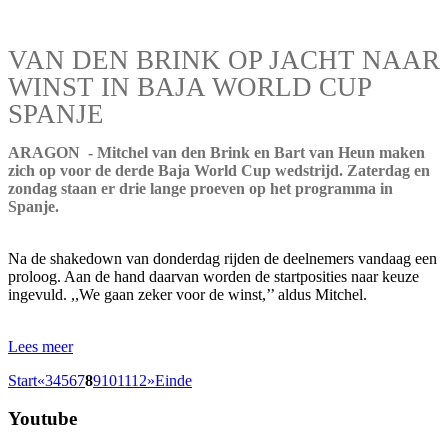
VAN DEN BRINK OP JACHT NAAR
WINST IN BAJA WORLD CUP
SPANJE
ARAGON - Mitchel van den Brink en Bart van Heun maken
zich op voor de derde Baja World Cup wedstrijd. Zaterdag en
zondag staan er drie lange proeven op het programma in
Spanje.
Na de shakedown van donderdag rijden de deelnemers vandaag een
proloog. Aan de hand daarvan worden de startposities naar keuze
ingevuld. ,,We gaan zeker voor de winst,’’ aldus Mitchel.
Lees meer
Start
«
3
4
5
6
7
8
9
10
11
12
»
Einde
Youtube