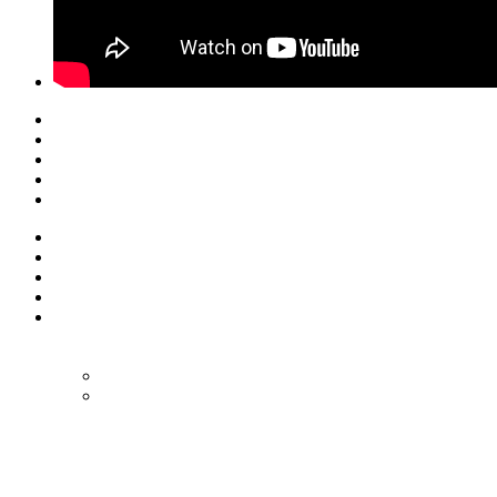
© Eurol Rallysport
Alle rechten
voorbehouden