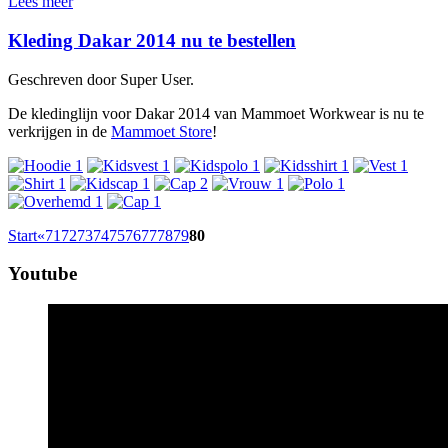
Lees meer
Kleding Dakar 2014 nu te bestellen
Geschreven door Super User.
De kledinglijn voor Dakar 2014 van Mammoet Workwear is nu te
verkrijgen in de
Mammoet Store
!
Start
«
71
72
73
74
75
76
77
78
79
80
Youtube