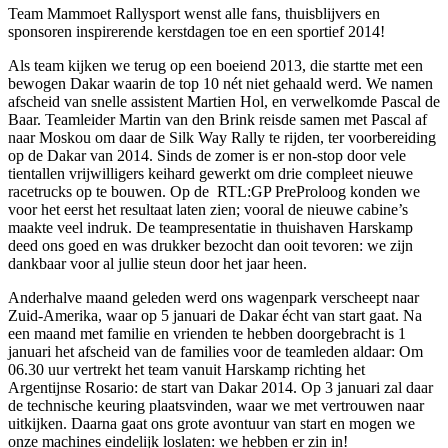
Team Mammoet Rallysport wenst alle fans, thuisblijvers en
sponsoren inspirerende kerstdagen toe en een sportief 2014!
Als team kijken we terug op een boeiend 2013, die startte met een
bewogen Dakar waarin de top 10 nét niet gehaald werd. We namen
afscheid van snelle assistent Martien Hol, en verwelkomde Pascal de
Baar. Teamleider Martin van den Brink reisde samen met Pascal af
naar Moskou om daar de Silk Way Rally te rijden, ter voorbereiding
op de Dakar van 2014. Sinds de zomer is er non-stop door vele
tientallen vrijwilligers keihard gewerkt om drie compleet nieuwe
racetrucks op te bouwen. Op de RTL:GP PreProloog konden we
voor het eerst het resultaat laten zien; vooral de nieuwe cabine’s
maakte veel indruk. De teampresentatie in thuishaven Harskamp
deed ons goed en was drukker bezocht dan ooit tevoren: we zijn
dankbaar voor al jullie steun door het jaar heen.
Anderhalve maand geleden werd ons wagenpark verscheept naar
Zuid-Amerika, waar op 5 januari de Dakar écht van start gaat. Na
een maand met familie en vrienden te hebben doorgebracht is 1
januari het afscheid van de families voor de teamleden aldaar: Om
06.30 uur vertrekt het team vanuit Harskamp richting het
Argentijnse Rosario: de start van Dakar 2014. Op 3 januari zal daar
de technische keuring plaatsvinden, waar we met vertrouwen naar
uitkijken. Daarna gaat ons grote avontuur van start en mogen we
onze machines eindelijk loslaten: we hebben er zin in!