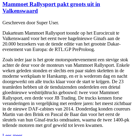
Mammoet Rallysport pakt groots uit in
Valkenswaard
Geschreven door Super User.
Dakarteam Mammoet Rallysport toonde op het Eurocircuit te
Valkenswaard voor het eerst twee hagelnieuwe Ginafs aan de
20.000 bezoekers van de tiende editie van het grootste Dakar-
evenement van Europa: de RTL:GP PreProloog.
Zoals ieder jaar is het grote motorsportevenement een stevige stok
achter de deur voor de monteurs van Mammoet Rallysport. Enkele
weken geleden stonden er slechts een paar stalen skeletten in de
moderne werkplaats te Harskamp, en er is wederom dag en nacht
doorgewerkt om alle trucks klaar voor de start te krijgen. De 23
teamleden hebben uit de tienduizenden onderdelen een drietal
gloednieuwe wedstrijdtrucks gebouwd: twee voor Mammoet
Rallysport, een derde voor JB Trading. De trucks kennen forse
veranderingen in vergelijking met eerdere jaren: het meest zichtbaar
in de nieuwe DAF-cabines van 2014. Donderdag konden coureurs
Martin van den Brink en Pascal de Baar dan voor het eerst de
sleutels van hun Ginaf-trucks omdraaien, waarna de twee 1400-pk
tellende motoren met grof geweld tot leven kwamen.
Lees meer