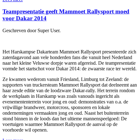
Teampresentatie geeft Mammoet Rallysport moed
voor Dakar 2014
Geschreven door Super User.
Het Harskampse Dakarteam Mammoet Rallysport presenteerde zich
zaterdagavond aan vele honderden fans die vanuit heel Nederland
naar het kleine Veluwse dorpje waren afgereisd. De teampresentatie
vormde het startschot voor Dakar 2014: de zwaarste race ter wereld.
Ze kwamen wederom vanuit Friesland, Limburg tot Zeeland: de
supporters van truckersteam Mammoet Rallysport dat deelneemt aan
haar zesde editie van de loodzware Dakar-rally. Het terrein rondom
de werkplaats in Harskamp was zoals vanouds ingericht als
evenemententerrein voor jong en oud: demonstraties van o.a. de
vrijwillige brandweer, motorcross, sponsoren en lokale
ondernemingen vermaakten jong en oud. Naast het buitenterrein
stond binnen in de loods dan het ultieme mannenspeelgoed: De
voertuigen waarmee Mammoet Rallysport de aanval op de
voorhoede wil openen.