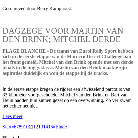
Geschreven door Berry Kamphorst.
DAGZEGE VOOR MARTIN VAN
DEN BRINK; MITCHEL DERDE
PLAGE BLANCHE - De teams van Eurol Rally Sport hebben
zich in de eerste etappe van de Morocco Desert Challenge aan
het front gemeld. Mitchel van den Brink opende met een derde
plaats in de buggyklasse. Martin van den Brink maakte zijn
aspiraties duidelijk en won de etappe bij de trucks.
In de eerste etappe kregen de rijders een afwisselend parcours van
83 kilometer voorgeschoteld. Mitchel van den Brink en Bart van
Heun hadden hun zinnen gezet op een overwinning. Zo ver kwam
het echter net niet.
Lees meer
Start
«
6
7
8
9
10
11
12
13
14
15
»
Einde