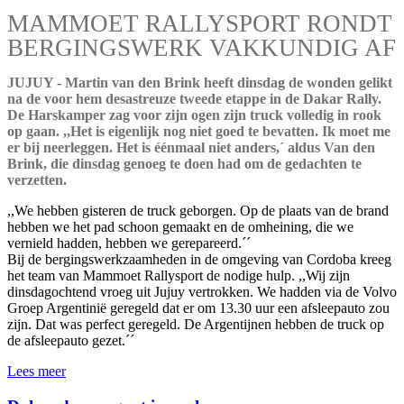
MAMMOET RALLYSPORT RONDT
BERGINGSWERK VAKKUNDIG AF
JUJUY - Martin van den Brink heeft dinsdag de wonden gelikt
na de voor hem desastreuze tweede etappe in de Dakar Rally.
De Harskamper zag voor zijn ogen zijn truck volledig in rook
op gaan. ,,Het is eigenlijk nog niet goed te bevatten. Ik moet me
er bij neerleggen. Het is éénmaal niet anders,´ aldus Van den
Brink, die dinsdag genoeg te doen had om de gedachten te
verzetten.
,,We hebben gisteren de truck geborgen. Op de plaats van de brand
hebben we het pad schoon gemaakt en de omheining, die we
vernield hadden, hebben we gerepareerd.´´
Bij de bergingswerkzaamheden in de omgeving van Cordoba kreeg
het team van Mammoet Rallysport de nodige hulp. ,,Wij zijn
dinsdagochtend vroeg uit Jujuy vertrokken. We hadden via de Volvo
Groep Argentinië geregeld dat er om 13.30 uur een afsleepauto zou
zijn. Dat was perfect geregeld. De Argentijnen hebben de truck op
de afsleepauto gezet.´´
Lees meer