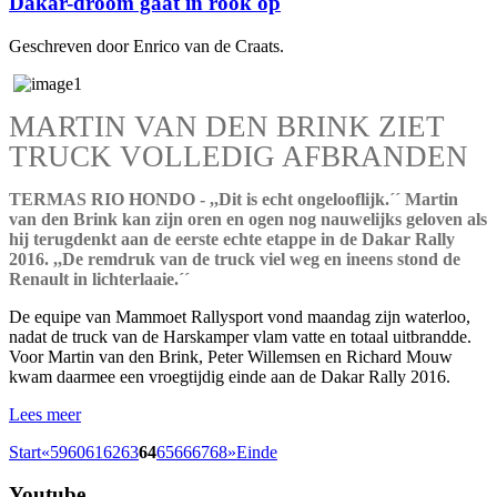
Dakar-droom gaat in rook op
Geschreven door Enrico van de Craats.
MARTIN VAN DEN BRINK ZIET
TRUCK VOLLEDIG AFBRANDEN
TERMAS RIO HONDO - ,,Dit is echt ongelooflijk.´´ Martin
van den Brink kan zijn oren en ogen nog nauwelijks geloven als
hij terugdenkt aan de eerste echte etappe in de Dakar Rally
2016. ,,De remdruk van de truck viel weg en ineens stond de
Renault in lichterlaaie.´´
De equipe van Mammoet Rallysport vond maandag zijn waterloo,
nadat de truck van de Harskamper vlam vatte en totaal uitbrandde.
Voor Martin van den Brink, Peter Willemsen en Richard Mouw
kwam daarmee een vroegtijdig einde aan de Dakar Rally 2016.
Lees meer
Start
«
59
60
61
62
63
64
65
66
67
68
»
Einde
Youtube