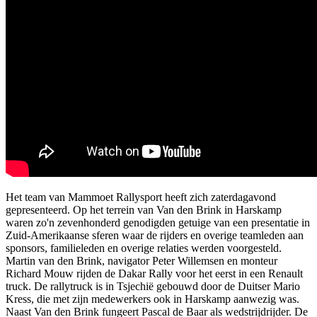
Het team van Mammoet Rallysport heeft zich zaterdagavond
gepresenteerd. Op het terrein van Van den Brink in Harskamp
waren zo'n zevenhonderd genodigden getuige van een presentatie in
Zuid-Amerikaanse sferen waar de rijders en overige teamleden aan
sponsors, familieleden en overige relaties werden voorgesteld.
Martin van den Brink, navigator Peter Willemsen en monteur
Richard Mouw rijden de Dakar Rally voor het eerst in een Renault
truck. De rallytruck is in Tsjechië gebouwd door de Duitser Mario
Kress, die met zijn medewerkers ook in Harskamp aanwezig was.
Naast Van den Brink fungeert Pascal de Baar als wedstrijdrijder. De