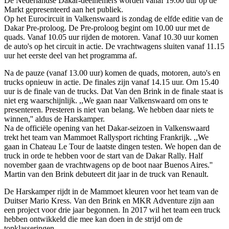
De Nederlandse Dakar-deelnemers worden vanaf 19.00 uur op de
Markt gepresenteerd aan het publiek.
Op het Eurocircuit in Valkenswaard is zondag de elfde editie van de
Dakar Pre-proloog. De Pre-proloog begint om 10.00 uur met de
quads. Vanaf 10.05 uur rijden de motoren. Vanaf 10.30 uur komen
de auto's op het circuit in actie. De vrachtwagens sluiten vanaf 11.15
uur het eerste deel van het programma af.
Na de pauze (vanaf 13.00 uur) komen de quads, motoren, auto's en
trucks opnieuw in actie. De finales zijn vanaf 14.15 uur. Om 15.40
uur is de finale van de trucks. Dat Van den Brink in de finale staat is
niet erg waarschijnlijk. ,,We gaan naar Valkenswaard om ons te
presenteren. Presteren is niet van belang. We hebben daar niets te
winnen,'' aldus de Harskamper.
Na de officiële opening van het Dakar-seizoen in Valkenswaard
trekt het team van Mammoet Rallysport richting Frankrijk. ,,We
gaan in Chateau Le Tour de laatste dingen testen. We hopen dan de
truck in orde te hebben voor de start van de Dakar Rally. Half
november gaan de vrachtwagens op de boot naar Buenos Aires.''
Martin van den Brink debuteert dit jaar in de truck van Renault.
De Harskamper rijdt in de Mammoet kleuren voor het team van de
Duitser Mario Kress. Van den Brink en MKR Adventure zijn aan
een project voor drie jaar begonnen. In 2017 wil het team een truck
hebben ontwikkeld die mee kan doen in de strijd om de
topklasseringen.