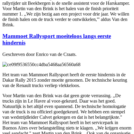
rallyrijder uit Beekbergen is de snelle assistent voor de Harskamper.
Voor Martin van den Brink is het halen van de finish prioriteit
nummer 1. ,,We zijn bezig aan een project voor drie jaar. We willen
de finish halen om de truck verder te ontwikkelen,''' aldus Van den
Brink.
Mammoet Rallysport moeiteloos langs eerste
hindernis
Geschreven door Enrico van de Craats.
Het team van Mammoet Rallysport heeft de eerste hindernis in de
Dakar Rally 2015 zonder moeite genomen. De technische keuring
van de Renault trucks verliep vlekkeloos.
Voor Martin van den Brink was dat geen grote verrassing. ,,De
trucks zijn in Le Havre al voor-gekeurd. Daar was het goed.
Natuurlijk is het altijd even spannend. De technische homologatie
van de truck is nu officieel goedgekeurd. We hebben een stempel
van wedstrijdleider Calvet gekregen en dat is het belangrijkste.''
Het team van Mammoet Rallysport heeft in het servicepark in
Buenos Aires over belangstelling niets te klagen. ,,We krijgen enorm
veel aandacht,'' zegt Martin van den Brink. ,,Ook van de organisatie