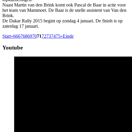
Naast Martin van den Brink komt ook Pascal de Baar in actie voor
het team van Mammoet. De Baar is de snelle assistent van Van den
Brink.
De Dakar Rally 2015 begint op zondag 4 januari. De finish is op
zaterdag 17 januari.
Start
«
66
67
68
69
70
71
72
73
74
75
»
Einde
Youtube