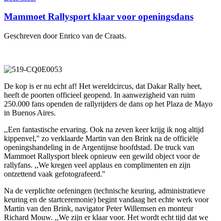
Mammoet Rallysport klaar voor openingsdans
Geschreven door Enrico van de Craats.
De kop is er nu echt af! Het wereldcircus, dat Dakar Rally heet,
heeft de poorten officieel geopend. In aanwezigheid van ruim
250.000 fans openden de rallyrijders de dans op het Plaza de Mayo
in Buenos Aires.
,,Een fantastische ervaring. Ook na zeven keer krijg ik nog altijd
kippenvel,'' zo verklaarde Martin van den Brink na de officiële
openingshandeling in de Argentijnse hoofdstad. De truck van
Mammoet Rallysport bleek opnieuw een gewild object voor de
rallyfans. ,,We kregen veel applaus en complimenten en zijn
ontzettend vaak gefotografeerd.''
Na de verplichte oefeningen (technische keuring, administratieve
keuring en de startceremonie) begint vandaag het echte werk voor
Martin van den Brink, navigator Peter Willemsen en monteur
Richard Mouw. ,,We zijn er klaar voor. Het wordt echt tijd dat we