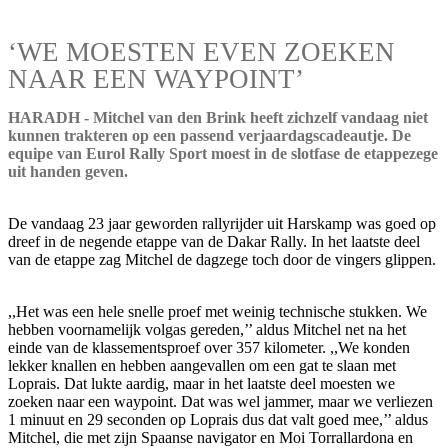
‘WE MOESTEN EVEN ZOEKEN
NAAR EEN WAYPOINT’
HARADH - Mitchel van den Brink heeft zichzelf vandaag niet
kunnen trakteren op een passend verjaardagscadeautje. De
equipe van Eurol Rally Sport moest in de slotfase de etappezege
uit handen geven.
De vandaag 23 jaar geworden rallyrijder uit Harskamp was goed op
dreef in de negende etappe van de Dakar Rally. In het laatste deel
van de etappe zag Mitchel de dagzege toch door de vingers glippen.
,,Het was een hele snelle proef met weinig technische stukken. We
hebben voornamelijk volgas gereden,’’ aldus Mitchel net na het
einde van de klassementsproef over 357 kilometer. ,,We konden
lekker knallen en hebben aangevallen om een gat te slaan met
Loprais. Dat lukte aardig, maar in het laatste deel moesten we
zoeken naar een waypoint. Dat was wel jammer, maar we verliezen
1 minuut en 29 seconden op Loprais dus dat valt goed mee,’’ aldus
Mitchel, die met zijn Spaanse navigator en Moi Torrallardona en