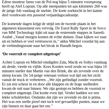
Edese monteur Jarno van de Pol nog bijna 5 minuten voorsprong
heeft op Aleš Loprais. Op alle meetpunten tot aan kilometer 260 was
de jarige Job vandaag de snelste. De korte zoektocht in het laatste
deel voorkwam een passend verjaardagscadeautje.
De komende dagen krijgt de strijd om de tweede plaats in het
algemeen klassement een vervolg. De Eurol Rally Sport in de Iveco
van MM Technology kijkt uit naar de resterende etappes in Saoedi-
Arabië ,,Vanaf morgen komen de echte duinen. Daar kijken we naar
uit en hebben er veel vertrouwen in,’’ aldus Mitchel voordat hij aan
de verbindingsroute naar het bivak in Haradh begon.
‘De voorruit er compleet uitgetrapt’
Achter Loprais en Mitchel eindigden Zala, Macik en Soltys vandaag
als derde, vierde en vijfde. Kees Koolen werd zesde en was bijna 10
minuten sneller dan Martin van den Brink, die als zevende over de
streep kwam. De 54-jarige veteraan verloor wat tijd om het zicht
vanuit de truck te verbeteren. ,,We zijn geëindigd zonder voorruit.
Er zat een scheur in en door alle klappen en de hoge snelheden
kwam de ruit naar binnen. We zijn gestopt en hebben de voorruit er
compleet uitgetrapt. Dat kostte even tijd. Verder hadden we een
lekke schokbreker. Ondanks dat zijn we zevende en dat is prima.
Het was een snelle proef met toch wel gevaarlijke punten, maar we
zijn binnen en daar gaat het om.’’