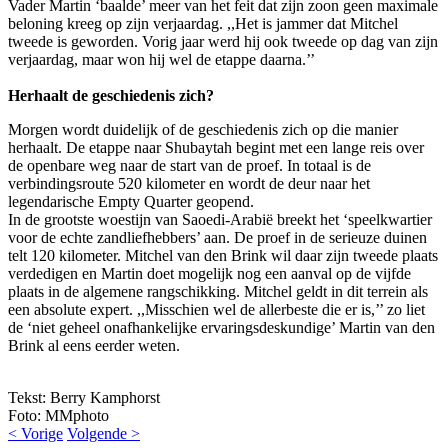
Vader Martin ‘baalde’ meer van het feit dat zijn zoon geen maximale
beloning kreeg op zijn verjaardag. ,,Het is jammer dat Mitchel
tweede is geworden. Vorig jaar werd hij ook tweede op dag van zijn
verjaardag, maar won hij wel de etappe daarna.’’
Herhaalt de geschiedenis zich?
Morgen wordt duidelijk of de geschiedenis zich op die manier
herhaalt. De etappe naar Shubaytah begint met een lange reis over
de openbare weg naar de start van de proef. In totaal is de
verbindingsroute 520 kilometer en wordt de deur naar het
legendarische Empty Quarter geopend.
In de grootste woestijn van Saoedi-Arabië breekt het ‘speelkwartier
voor de echte zandliefhebbers’ aan. De proef in de serieuze duinen
telt 120 kilometer. Mitchel van den Brink wil daar zijn tweede plaats
verdedigen en Martin doet mogelijk nog een aanval op de vijfde
plaats in de algemene rangschikking. Mitchel geldt in dit terrein als
een absolute expert. ,,Misschien wel de allerbeste die er is,’’ zo liet
de ‘niet geheel onafhankelijke ervaringsdeskundige’ Martin van den
Brink al eens eerder weten.
Tekst: Berry Kamphorst
Foto: MMphoto
< Vorige
Volgende >