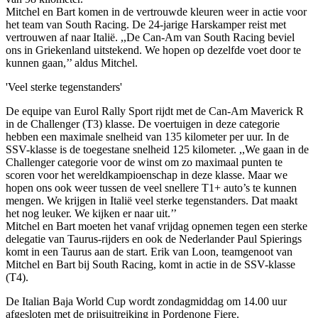
Mitchel en Bart komen in de vertrouwde kleuren weer in actie voor
het team van South Racing. De 24-jarige Harskamper reist met
vertrouwen af naar Italië. ,,De Can-Am van South Racing beviel
ons in Griekenland uitstekend. We hopen op dezelfde voet door te
kunnen gaan,’’ aldus Mitchel.
'Veel sterke tegenstanders'
De equipe van Eurol Rally Sport rijdt met de Can-Am Maverick R
in de Challenger (T3) klasse. De voertuigen in deze categorie
hebben een maximale snelheid van 135 kilometer per uur. In de
SSV-klasse is de toegestane snelheid 125 kilometer. ,,We gaan in de
Challenger categorie voor de winst om zo maximaal punten te
scoren voor het wereldkampioenschap in deze klasse. Maar we
hopen ons ook weer tussen de veel snellere T1+ auto’s te kunnen
mengen. We krijgen in Italië veel sterke tegenstanders. Dat maakt
het nog leuker. We kijken er naar uit.’’
Mitchel en Bart moeten het vanaf vrijdag opnemen tegen een sterke
delegatie van Taurus-rijders en ook de Nederlander Paul Spierings
komt in een Taurus aan de start. Erik van Loon, teamgenoot van
Mitchel en Bart bij South Racing, komt in actie in de SSV-klasse
(T4).
De Italian Baja World Cup wordt zondagmiddag om 14.00 uur
afgesloten met de prijsuitreiking in Pordenone Fiere.