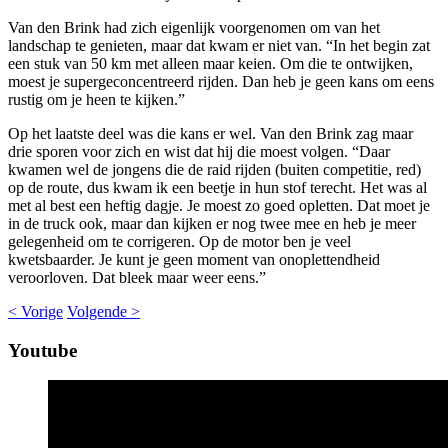
Van den Brink had zich eigenlijk voorgenomen om van het
landschap te genieten, maar dat kwam er niet van. “In het begin zat
een stuk van 50 km met alleen maar keien. Om die te ontwijken,
moest je supergeconcentreerd rijden. Dan heb je geen kans om eens
rustig om je heen te kijken.”
Op het laatste deel was die kans er wel. Van den Brink zag maar
drie sporen voor zich en wist dat hij die moest volgen. “Daar
kwamen wel de jongens die de raid rijden (buiten competitie, red)
op de route, dus kwam ik een beetje in hun stof terecht. Het was al
met al best een heftig dagje. Je moest zo goed opletten. Dat moet je
in de truck ook, maar dan kijken er nog twee mee en heb je meer
gelegenheid om te corrigeren. Op de motor ben je veel
kwetsbaarder. Je kunt je geen moment van onoplettendheid
veroorloven. Dat bleek maar weer eens.”
< Vorige
Volgende >
Youtube