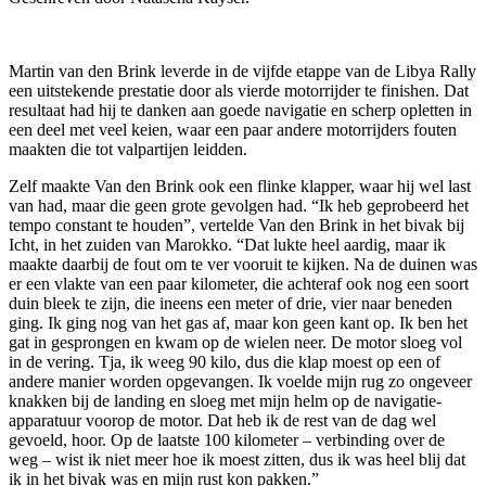
Martin van den Brink leverde in de vijfde etappe van de Libya Rally
een uitstekende prestatie door als vierde motorrijder te finishen. Dat
resultaat had hij te danken aan goede navigatie en scherp opletten in
een deel met veel keien, waar een paar andere motorrijders fouten
maakten die tot valpartijen leidden.
Zelf maakte Van den Brink ook een flinke klapper, waar hij wel last
van had, maar die geen grote gevolgen had. “Ik heb geprobeerd het
tempo constant te houden”, vertelde Van den Brink in het bivak bij
Icht, in het zuiden van Marokko. “Dat lukte heel aardig, maar ik
maakte daarbij de fout om te ver vooruit te kijken. Na de duinen was
er een vlakte van een paar kilometer, die achteraf ook nog een soort
duin bleek te zijn, die ineens een meter of drie, vier naar beneden
ging. Ik ging nog van het gas af, maar kon geen kant op. Ik ben het
gat in gesprongen en kwam op de wielen neer. De motor sloeg vol
in de vering. Tja, ik weeg 90 kilo, dus die klap moest op een of
andere manier worden opgevangen. Ik voelde mijn rug zo ongeveer
knakken bij de landing en sloeg met mijn helm op de navigatie-
apparatuur voorop de motor. Dat heb ik de rest van de dag wel
gevoeld, hoor. Op de laatste 100 kilometer – verbinding over de
weg – wist ik niet meer hoe ik moest zitten, dus ik was heel blij dat
ik in het bivak was en mijn rust kon pakken.”