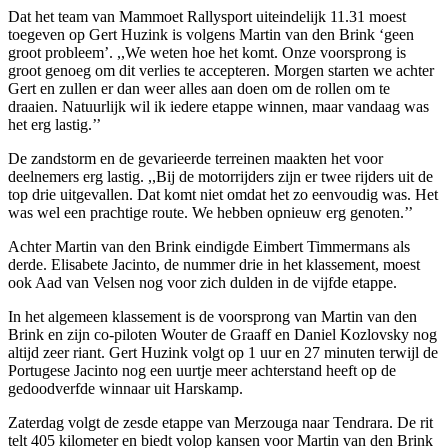
Dat het team van Mammoet Rallysport uiteindelijk 11.31 moest
toegeven op Gert Huzink is volgens Martin van den Brink ‘geen
groot probleem’. ,,We weten hoe het komt. Onze voorsprong is
groot genoeg om dit verlies te accepteren. Morgen starten we achter
Gert en zullen er dan weer alles aan doen om de rollen om te
draaien. Natuurlijk wil ik iedere etappe winnen, maar vandaag was
het erg lastig.’’
De zandstorm en de gevarieerde terreinen maakten het voor
deelnemers erg lastig. ,,Bij de motorrijders zijn er twee rijders uit de
top drie uitgevallen. Dat komt niet omdat het zo eenvoudig was. Het
was wel een prachtige route. We hebben opnieuw erg genoten.’’
Achter Martin van den Brink eindigde Eimbert Timmermans als
derde. Elisabete Jacinto, de nummer drie in het klassement, moest
ook Aad van Velsen nog voor zich dulden in de vijfde etappe.
In het algemeen klassement is de voorsprong van Martin van den
Brink en zijn co-piloten Wouter de Graaff en Daniel Kozlovsky nog
altijd zeer riant. Gert Huzink volgt op 1 uur en 27 minuten terwijl de
Portugese Jacinto nog een uurtje meer achterstand heeft op de
gedoodverfde winnaar uit Harskamp.
Zaterdag volgt de zesde etappe van Merzouga naar Tendrara. De rit
telt 405 kilometer en biedt volop kansen voor Martin van den Brink