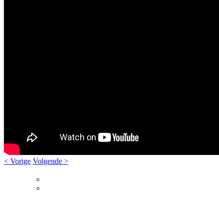
< Vorige
Volgende >
© Eurol Rallysport
Alle rechten