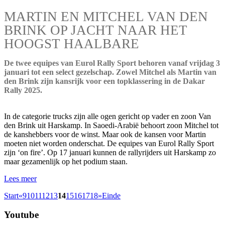
MARTIN EN MITCHEL VAN DEN
BRINK OP JACHT NAAR HET
HOOGST HAALBARE
De twee equipes van Eurol Rally Sport behoren vanaf vrijdag 3
januari tot een select gezelschap. Zowel Mitchel als Martin van
den Brink zijn kansrijk voor een topklassering in de Dakar
Rally 2025.
In de categorie trucks zijn alle ogen gericht op vader en zoon Van
den Brink uit Harskamp. In Saoedi-Arabië behoort zoon Mitchel tot
de kanshebbers voor de winst. Maar ook de kansen voor Martin
moeten niet worden onderschat. De equipes van Eurol Rally Sport
zijn ‘on fire’. Op 17 januari kunnen de rallyrijders uit Harskamp zo
maar gezamenlijk op het podium staan.
Lees meer
Start
«
9
10
11
12
13
14
15
16
17
18
»
Einde
Youtube