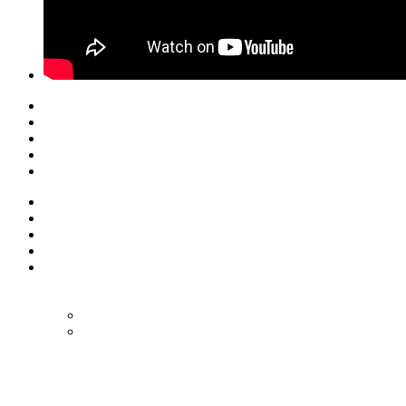
© Eurol Rallysport
Alle rechten
voorbehouden