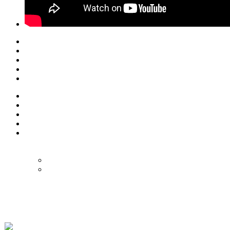
© Eurol Rallysport
Alle rechten
voorbehouden