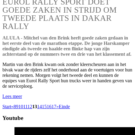
EUROL RALLY SPORT DOET
GOEDE ZAKEN IN STRIJD OM
TWEEDE PLAATS IN DAKAR
RALLY
ALULA - Mitchel van den Brink heeft goede zaken gedaan in
het eerste deel van de marathon etappe. De jonge Harskamper
eindigde als tweede en haalde een flinke hap van zijn
achterstand op de nummers twee en drie van het klassement af.
Martin van den Brink kwam ook zonder kleerscheuren aan in het
bivak waar de rijders zelf het onderhoud aan de voertuigen voor hun
rekening nemen. Morgen volgt het tweede deel en kunnen de
equipes van Eurol Rally Sport hun trucks weer in handen geven van
de serviceploeg.
Lees meer
Start
«
8
9
10
11
12
13
14
15
16
17
»
Einde
Youtube