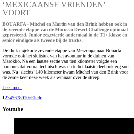
‘MEXICAANSE VRIENDEN’
VOORT
BOUARFA - Mitchel en Martin van den Brink hebben ook in
de zevende etappe van de Morocco Desert Challenge optimaal
gepresteerd. Junior zegevierde andermaal in de T1+ klasse en
senior eindigde als tweede bij de trucks.
De flink ingekorte zevende etappe van Merzouga naar Bouarfa
vormde ook het sluitstuk van het avontuur in de duinen van
Marokko. Na een laatste sectie van tien kilometer volgde een
parcours dat vooral technisch was en in het laatste deel ook erg snel
was. Na ‘slechts’ 140 kilometer kwam Mitchel van den Brink voor
de zesde keer deze week als winnaar over de streep.
Lees meer
1
2
3
4
5
6
7
8
9
10
»
Einde
Youtube