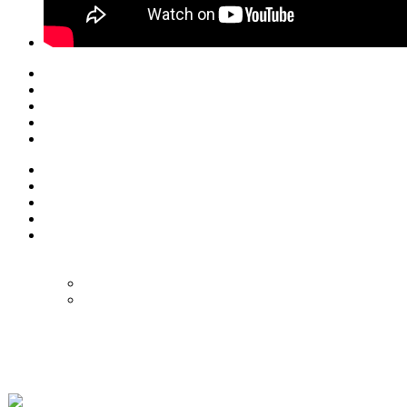
© Eurol Rallysport
Alle rechten
voorbehouden