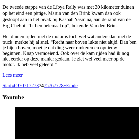
De tweede etappe van de Libya Rally was met 30 kilometer duinen
op het eind een pittige. Martin van den Brink kwam dan ook
gesloopt aan in het bivak bij Kasbah Yasmina, aan de rand van de
Erg Chebbi. “Ik ben helemaal op”, bekende Van den Brink.
Het duinen rijden met de motor is toch wel wat anders dan met de
truck, merkte hij al snel. “Recht naar boven lukte niet altijd. Dan ben
je bijna boven, moet je dat ding weer omkeren en opnieuw
beginnen. Knap vermoeiend. Ook over de kam rijden had ik nog
niet eerder op deze manier gedaan. Je ziet wel veel meer op de
motor. Ik heb veel geleerd.”
Lees meer
Start
«
69
70
71
72
73
74
75
76
77
78
»
Einde
Youtube