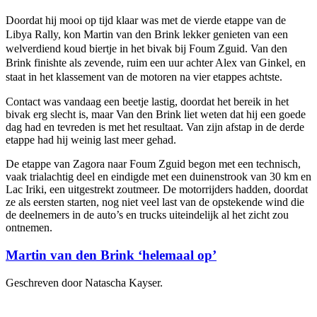
Doordat hij mooi op tijd klaar was met de vierde etappe van de
Libya Rally, kon Martin van den Brink lekker genieten van een
welverdiend koud biertje in het bivak bij Foum Zguid. Van den
Brink finishte als zevende, ruim een uur achter Alex van Ginkel, en
staat in het klassement van de motoren na vier etappes achtste.
Contact was vandaag een beetje lastig, doordat het bereik in het
bivak erg slecht is, maar Van den Brink liet weten dat hij een goede
dag had en tevreden is met het resultaat. Van zijn afstap in de derde
etappe had hij weinig last meer gehad.
De etappe van Zagora naar Foum Zguid begon met een technisch,
vaak trialachtig deel en eindigde met een duinenstrook van 30 km en
Lac Iriki, een uitgestrekt zoutmeer. De motorrijders hadden, doordat
ze als eersten starten, nog niet veel last van de opstekende wind die
de deelnemers in de auto’s en trucks uiteindelijk al het zicht zou
ontnemen.
Martin van den Brink ‘helemaal op’
Geschreven door Natascha Kayser.