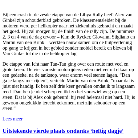
Bij een crash in de zesde etappe van de Libya Rally heeft Alex van
Ginkel zijn schouderblad gebroken. De klassementsleider bij de
motoren werd per helikopter naar het ziekenhuis gebracht en maakt
het goed. Hij zal morgen bij de finish van de rally zijn. De nummers
2, 3 en 4 van de dag ervoor – Kim de Rycker, Giovanni Stigliano en
Martin van den Brink – werkten nauw samen om de hulpverlening
op gang te krijgen in het gebied zonder mobiel bereik en bleven bij
Van Ginkel tot die in de helikopter lag.
De etappe van Icht naar Tan-Tan ging over een route met veel en
grote keien. De vier voorste motorrijders reden niet ver uit elkaar op
een gedeelte, na de tankstop, waar enorm veel stenen lagen. “Dan
ga je langzamer rijden”, vertelde Martin van den Brink, “maar dat is
juist niet handig. Ik ben zelf drie keer gevallen omdat ik te langzaam
reed. Dan ben je niet scherp en tikt zo het voorwiel weg op een
steen. Dat is bij Alex ook gebeurd: hij reed helemaal niet hard. Hij is
gewoon ongelukkig terecht gekomen, met zijn schouder op een
steen.”
Lees meer
Uitstekende vierde plaats ondanks ‘heftig dagje’