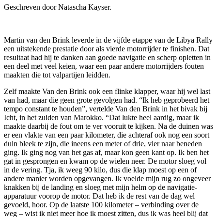
Geschreven door Natascha Kayser.
Martin van den Brink leverde in de vijfde etappe van de Libya Rally
een uitstekende prestatie door als vierde motorrijder te finishen. Dat
resultaat had hij te danken aan goede navigatie en scherp opletten in
een deel met veel keien, waar een paar andere motorrijders fouten
maakten die tot valpartijen leidden.
Zelf maakte Van den Brink ook een flinke klapper, waar hij wel last
van had, maar die geen grote gevolgen had. “Ik heb geprobeerd het
tempo constant te houden”, vertelde Van den Brink in het bivak bij
Icht, in het zuiden van Marokko. “Dat lukte heel aardig, maar ik
maakte daarbij de fout om te ver vooruit te kijken. Na de duinen was
er een vlakte van een paar kilometer, die achteraf ook nog een soort
duin bleek te zijn, die ineens een meter of drie, vier naar beneden
ging. Ik ging nog van het gas af, maar kon geen kant op. Ik ben het
gat in gesprongen en kwam op de wielen neer. De motor sloeg vol
in de vering. Tja, ik weeg 90 kilo, dus die klap moest op een of
andere manier worden opgevangen. Ik voelde mijn rug zo ongeveer
knakken bij de landing en sloeg met mijn helm op de navigatie-
apparatuur voorop de motor. Dat heb ik de rest van de dag wel
gevoeld, hoor. Op de laatste 100 kilometer – verbinding over de
weg – wist ik niet meer hoe ik moest zitten, dus ik was heel blij dat