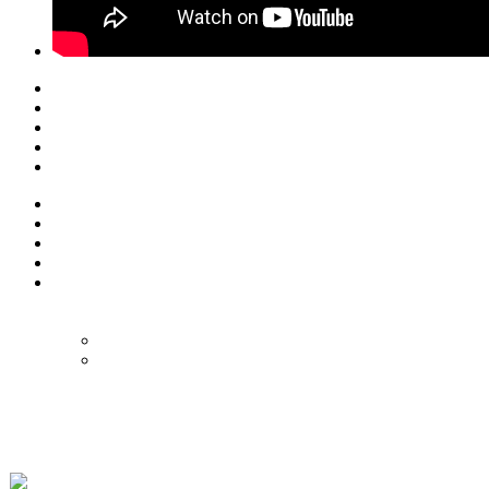
© Eurol Rallysport
Alle rechten
voorbehouden