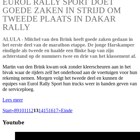
EUROL RALLY SPORT DOET
GOEDE ZAKEN IN STRIJD OM
TWEEDE PLAATS IN DAKAR
RALLY
ALULA - Mitchel van den Brink heeft goede zaken gedaan in
het eerste deel van de marathon etappe. De jonge Harskamper
eindigde als tweede en haalde een flinke hap van zijn
achterstand op de nummers twee en drie van het klassement af.
Martin van den Brink kwam ook zonder kleerscheuren aan in het
bivak waar de rijders zelf het onderhoud aan de voertuigen voor hun
rekening nemen. Morgen volgt het tweede deel en kunnen de
equipes van Eurol Rally Sport hun trucks weer in handen geven van
de serviceploeg.
Lees meer
Start
«
8
9
10
11
12
13
14
15
16
17
»
Einde
Youtube