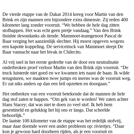
De vierde etappe van de Dakar 2014 kreeg voor Martin van den
Brink en zijn mannen een bijzondere extra dimensie. Zij reden 400
kilometer lang zonder voorruit. “We hebben de hele dag zitten
stofhappen. Het was echt geen pretje vandaag.” Van den Brink
finishte desondanks als tiende. Mammoet-teamgenoot Pascal de
Baar verging het aanzienlijk slechter. Hij moest opgeven wegens
een kapotte koppeling. De servicetruck van Mammoet sleept De
Baar vannacht naar het bivak in Chilecito.
Al vrij snel in het eerste gedeelte van de door een neutralisatie
onderbroken proef verloor Martin van den Brink zijn voorruit. “De
truck luisterde niet goed en we kwamen iets naast de baan. Ik wilde
terugsturen, we maakten twee jumps en ineens was de voorruit weg.
Er zat niks anders op dan een bril opzetten en doorgaan.”
Het ontbreken van een voorruit betekende dat de mannen de hele
dag stof zaten te happen. “Om gek van te worden! We zaten achter
Hans Stacey; dat was niet te doen zo veel stof. Ik heb hem
gesentineld en gelukkig liet hij ons er langs. Dat scheelde
behoorlijk.”
De laatste 100 kilometer van de etappe was het redelijk stofvrij,
maar daar doemde weer een ander probleem op: riviertjes. “Daar
kon je gewoon hard doorheen rijden, als je een voorruit en