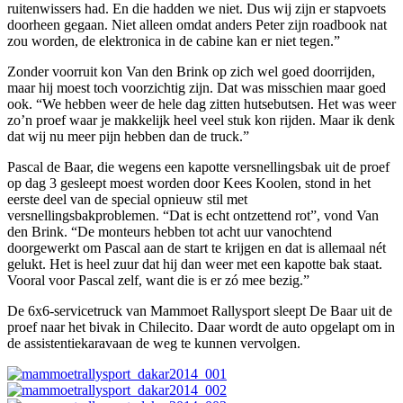
ruitenwissers had. En die hadden we niet. Dus wij zijn er stapvoets
doorheen gegaan. Niet alleen omdat anders Peter zijn roadbook nat
zou worden, de elektronica in de cabine kan er niet tegen.”
Zonder voorruit kon Van den Brink op zich wel goed doorrijden,
maar hij moest toch voorzichtig zijn. Dat was misschien maar goed
ook. “We hebben weer de hele dag zitten hutsebutsen. Het was weer
zo’n proef waar je makkelijk heel veel stuk kon rijden. Maar ik denk
dat wij nu meer pijn hebben dan de truck.”
Pascal de Baar, die wegens een kapotte versnellingsbak uit de proef
op dag 3 gesleept moest worden door Kees Koolen, stond in het
eerste deel van de special opnieuw stil met
versnellingsbakproblemen. “Dat is echt ontzettend rot”, vond Van
den Brink. “De monteurs hebben tot acht uur vanochtend
doorgewerkt om Pascal aan de start te krijgen en dat is allemaal nét
gelukt. Het is heel zuur dat hij dan weer met een kapotte bak staat.
Vooral voor Pascal zelf, want die is er zó mee bezig.”
De 6x6-servicetruck van Mammoet Rallysport sleept De Baar uit de
proef naar het bivak in Chilecito. Daar wordt de auto opgelapt om in
de assistentiekaravaan de weg te kunnen vervolgen.