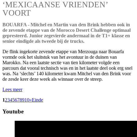
‘MEXICAANSE VRIENDEN’
VOORT
BOUARFA - Mitchel en Martin van den Brink hebben ook in
de zevende etappe van de Morocco Desert Challenge optimaal
gepresteerd. Junior zegevierde andermaal in de T1+ klasse en
senior eindigde als tweede bij de trucks.
De flink ingekorte zevende etappe van Merzouga naar Bouarfa
vormde ook het sluitstuk van het avontuur in de duinen van
Marokko. Na een laatste sectie van tien kilometer volgde een
parcours dat vooral technisch was en in het laatste deel ook erg snel
was. Na ‘slechts’ 140 kilometer kwam Mitchel van den Brink voor
de zesde keer deze week als winnaar over de streep.
Lees meer
1
2
3
4
5
6
7
8
9
10
»
Einde
Youtube