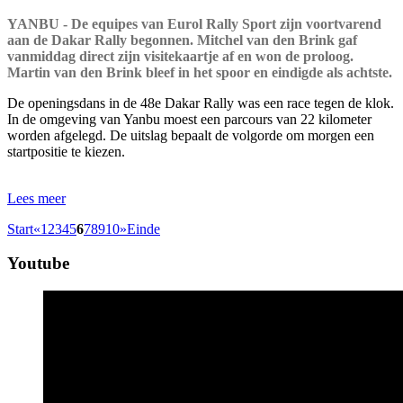
YANBU - De equipes van Eurol Rally Sport zijn voortvarend
aan de Dakar Rally begonnen. Mitchel van den Brink gaf
vanmiddag direct zijn visitekaartje af en won de proloog.
Martin van den Brink bleef in het spoor en eindigde als achtste.
De openingsdans in de 48e Dakar Rally was een race tegen de klok.
In de omgeving van Yanbu moest een parcours van 22 kilometer
worden afgelegd. De uitslag bepaalt de volgorde om morgen een
startpositie te kiezen.
Lees meer
Start
«
1
2
3
4
5
6
7
8
9
10
»
Einde
Youtube