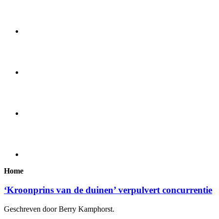
Home
‘Kroonprins van de duinen’ verpulvert concurrentie
Geschreven door Berry Kamphorst.