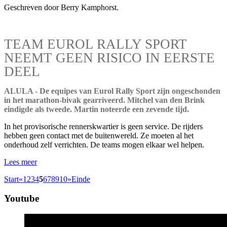
Geschreven door Berry Kamphorst.
TEAM EUROL RALLY SPORT
NEEMT GEEN RISICO IN EERSTE
DEEL
ALULA - De equipes van Eurol Rally Sport zijn ongeschonden
in het marathon-bivak gearriveerd. Mitchel van den Brink
eindigde als tweede. Martin noteerde een zevende tijd.
In het provisorische rennerskwartier is geen service. De rijders
hebben geen contact met de buitenwereld. Ze moeten al het
onderhoud zelf verrichten. De teams mogen elkaar wel helpen.
Lees meer
Start
«
1
2
3
4
5
6
7
8
9
10
»
Einde
Youtube