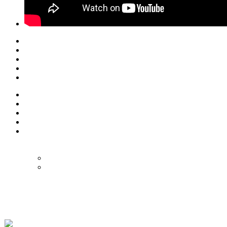
© Eurol Rallysport
Alle rechten
voorbehouden