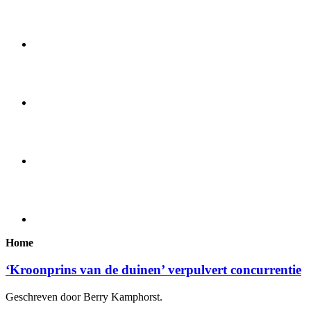
Home
‘Kroonprins van de duinen’ verpulvert concurrentie
Geschreven door Berry Kamphorst.