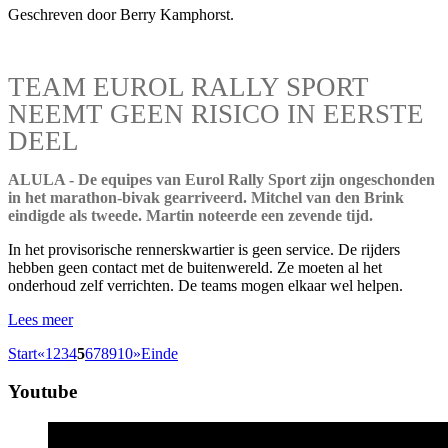
Geschreven door Berry Kamphorst.
TEAM EUROL RALLY SPORT
NEEMT GEEN RISICO IN EERSTE
DEEL
ALULA - De equipes van Eurol Rally Sport zijn ongeschonden
in het marathon-bivak gearriveerd. Mitchel van den Brink
eindigde als tweede. Martin noteerde een zevende tijd.
In het provisorische rennerskwartier is geen service. De rijders
hebben geen contact met de buitenwereld. Ze moeten al het
onderhoud zelf verrichten. De teams mogen elkaar wel helpen.
Lees meer
Start
«
1
2
3
4
5
6
7
8
9
10
»
Einde
Youtube