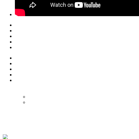
© Eurol Rallysport
Alle rechten
voorbehouden