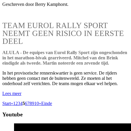
Geschreven door Berry Kamphorst.
TEAM EUROL RALLY SPORT
NEEMT GEEN RISICO IN EERSTE
DEEL
ALULA - De equipes van Eurol Rally Sport zijn ongeschonden
in het marathon-bivak gearriveerd. Mitchel van den Brink
eindigde als tweede. Martin noteerde een zevende tijd.
In het provisorische rennerskwartier is geen service. De rijders
hebben geen contact met de buitenwereld. Ze moeten al het
onderhoud zelf verrichten. De teams mogen elkaar wel helpen.
Lees meer
Start
«
1
2
3
4
5
6
7
8
9
10
»
Einde
Youtube