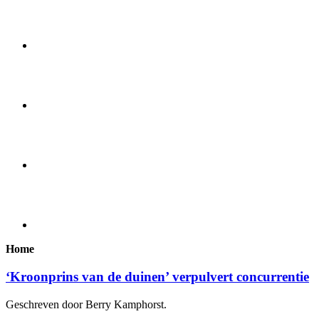
Home
‘Kroonprins van de duinen’ verpulvert concurrentie
Geschreven door Berry Kamphorst.