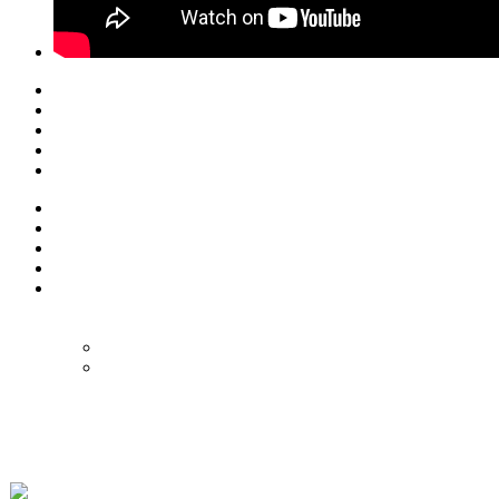
© Eurol Rallysport
Alle rechten
voorbehouden