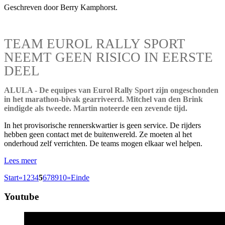
Geschreven door Berry Kamphorst.
TEAM EUROL RALLY SPORT
NEEMT GEEN RISICO IN EERSTE
DEEL
ALULA - De equipes van Eurol Rally Sport zijn ongeschonden
in het marathon-bivak gearriveerd. Mitchel van den Brink
eindigde als tweede. Martin noteerde een zevende tijd.
In het provisorische rennerskwartier is geen service. De rijders
hebben geen contact met de buitenwereld. Ze moeten al het
onderhoud zelf verrichten. De teams mogen elkaar wel helpen.
Lees meer
Start
«
1
2
3
4
5
6
7
8
9
10
»
Einde
Youtube