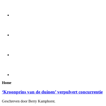
Home
‘Kroonprins van de duinen’ verpulvert concurrentie
Geschreven door Berry Kamphorst.