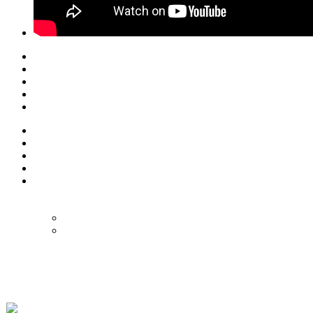
© Eurol Rallysport
Alle rechten
voorbehouden